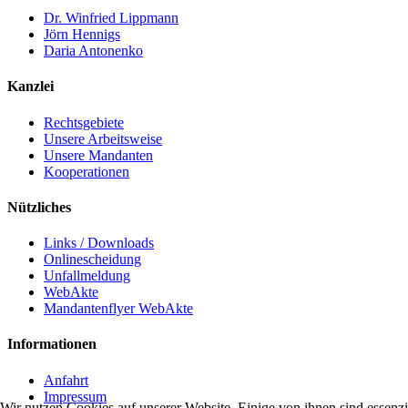
Dr. Winfried Lippmann
Jörn Hennigs
Daria Antonenko
Kanzlei
Rechtsgebiete
Unsere Arbeitsweise
Unsere Mandanten
Kooperationen
Nützliches
Links / Downloads
Onlinescheidung
Unfallmeldung
WebAkte
Mandantenflyer WebAkte
Informationen
Anfahrt
Impressum
Wir nutzen Cookies auf unserer Website. Einige von ihnen sind essenzi