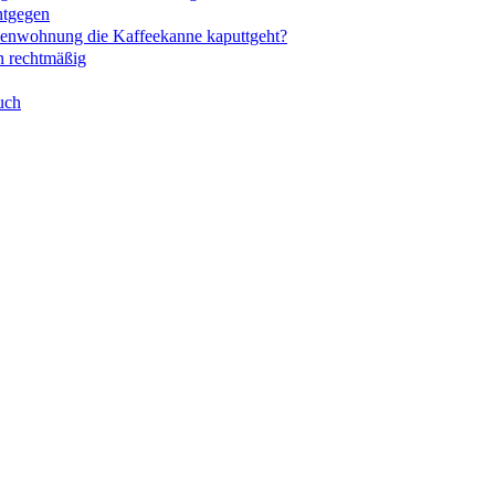
ntgegen
rienwohnung die Kaffeekanne kaputtgeht?
en rechtmäßig
uch