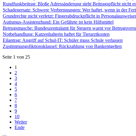
Rundfunkbeitrag: Bloße Adressänderung steht Beitragspflicht nicht e
Schadenersatz: Schwere Verbrennungen: Wer haftet, wenn in der Fe
Grundrechte nicht verletzt: Fingerabdruckpflicht in Personalausweis
Autismus-Assistenzhund: Ein Gefährte ist kein Hilfsmittel
Betrugsmasche: Bundeszentralamt für Steuern warnt vor Betrugsvers
Notbehandlung: Katzenhalterin haftet für Tierarztkosten
Eilantrag: Angriff auf Schul-IT: Schüler muss Schule verlassen
Zustimmungsfiktionsklausel: Rückzahlung von Bankentgelten
Seite 1 von 25
1
2
3
4
5
6
7
8
9
10
Weiter
Ende