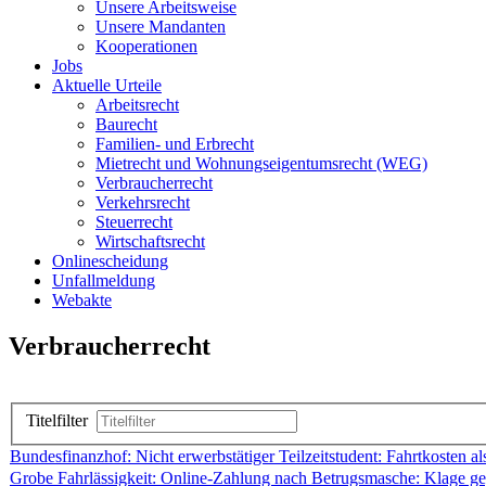
Unsere Arbeitsweise
Unsere Mandanten
Kooperationen
Jobs
Aktuelle Urteile
Arbeitsrecht
Baurecht
Familien- und Erbrecht
Mietrecht und Wohnungseigentumsrecht (WEG)
Verbraucherrecht
Verkehrsrecht
Steuerrecht
Wirtschaftsrecht
Onlinescheidung
Unfallmeldung
Webakte
Verbraucherrecht
Titelfilter
Bundesfinanzhof: Nicht erwerbstätiger Teilzeitstudent: Fahrtkosten a
Grobe Fahrlässigkeit: Online-Zahlung nach Betrugsmasche: Klage ge