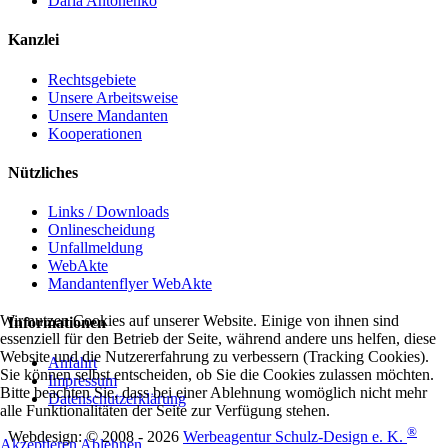
Daria Antonenko
Kanzlei
Rechtsgebiete
Unsere Arbeitsweise
Unsere Mandanten
Kooperationen
Nützliches
Links / Downloads
Onlinescheidung
Unfallmeldung
WebAkte
Mandantenflyer WebAkte
Wir nutzen Cookies auf unserer Website. Einige von ihnen sind
Informationen
essenziell für den Betrieb der Seite, während andere uns helfen, diese
Website und die Nutzererfahrung zu verbessern (Tracking Cookies).
Anfahrt
Sie können selbst entscheiden, ob Sie die Cookies zulassen möchten.
Impressum
Bitte beachten Sie, dass bei einer Ablehnung womöglich nicht mehr
Datenschutzerklärung
alle Funktionalitäten der Seite zur Verfügung stehen.
®
Webdesign: © 2008 - 2026
Werbeagentur Schulz-Design e. K.
Akzeptieren
Ablehnen