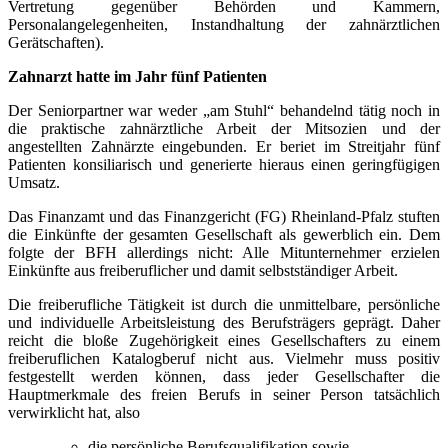
Vertretung gegenüber Behörden und Kammern,
Personalangelegenheiten, Instandhaltung der zahnärztlichen
Gerätschaften).
Zahnarzt hatte im Jahr fünf Patienten
Der Seniorpartner war weder „am Stuhl“ behandelnd tätig noch in
die praktische zahnärztliche Arbeit der Mitsozien und der
angestellten Zahnärzte eingebunden. Er beriet im Streitjahr fünf
Patienten konsiliarisch und generierte hieraus einen geringfügigen
Umsatz.
Das Finanzamt und das Finanzgericht (FG) Rheinland-Pfalz stuften
die Einkünfte der gesamten Gesellschaft als gewerblich ein. Dem
folgte der BFH allerdings nicht: Alle Mitunternehmer erzielen
Einkünfte aus freiberuflicher und damit selbstständiger Arbeit.
Die freiberufliche Tätigkeit ist durch die unmittelbare, persönliche
und individuelle Arbeitsleistung des Berufsträgers geprägt. Daher
reicht die bloße Zugehörigkeit eines Gesellschafters zu einem
freiberuflichen Katalogberuf nicht aus. Vielmehr muss positiv
festgestellt werden können, dass jeder Gesellschafter die
Hauptmerkmale des freien Berufs in seiner Person tatsächlich
verwirklicht hat, also
die persönliche Berufsqualifikation sowie